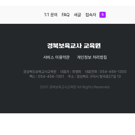
1:1 문의
FAQ
새글
접속자
5
서비스 이용약관
개인정보 처리방침
경상북도보육교사교육원
대표자 : 최영희
대표전화 : 054-456-1300
팩스 : 054-456-1301
주소 : 경상북도 구미시 형곡로27길 13
2001 경북보육교사교육원 All Rights Reserved.